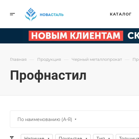
КАТАЛОГ
—
—
—
Главная
Продукция
Черный металлопрокат
Пр
Профнастил
По наименованию (А-Я)
Наличие
Покрытие
Тип
Толщина