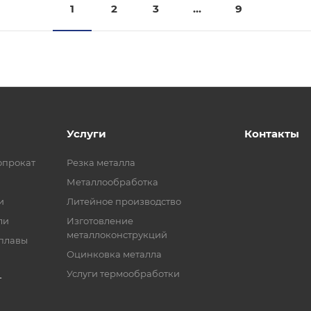
1
2
3
...
9
Услуги
Контакты
опрокат
Резка металла
Металлообработка
и
Литейное производство
ли
Изготовление
металлоконструкций
сплавы
Оцинковка металла
Услуги термообработки
т