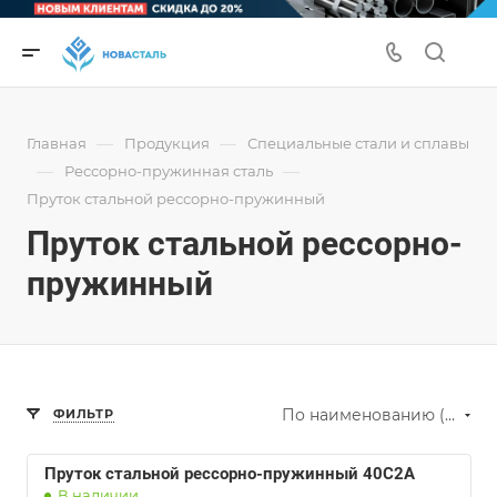
—
—
Главная
Продукция
Специальные стали и сплавы
—
—
Рессорно-пружинная сталь
Пруток стальной рессорно-пружинный
Пруток стальной рессорно-
пружинный
По наименованию (А-Я)
ФИЛЬТР
Пруток стальной рессорно-пружинный 40С2А
В наличии