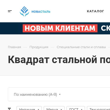
КАТАЛОГ
—
—
Главная
Продукция
Специальные стали и сплавы
Квадрат стальной 
По наименованию (А-Я)
Наличие
Марка
ГОСТ
Технологи