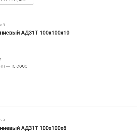
вый
ниевый АД31Т 100х100х10
0
 мм
—
10.0000
вый
ниевый АД31Т 100х100х6