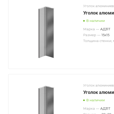
Уголок алюминие
Уголок алюми
В наличии
Марка
—
АД31Т
Размер
—
15х15
Толщина стенки,
Уголок алюминие
Уголок алюми
В наличии
Марка
—
АД31Т