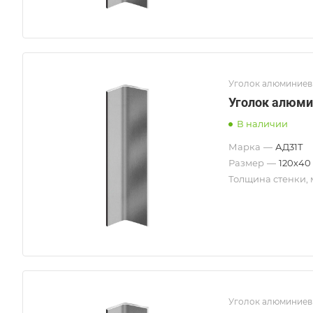
Уголок алюминие
Уголок алюми
В наличии
Марка
—
АД31Т
Размер
—
120х40
Толщина стенки,
Уголок алюминие