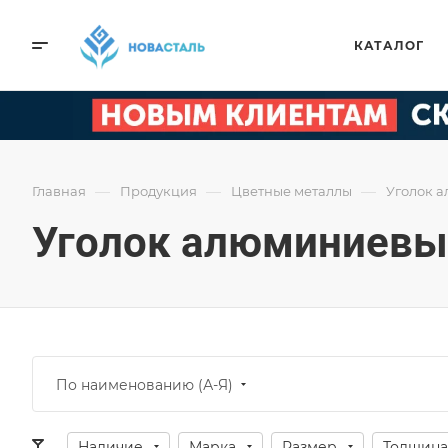
КАТАЛОГ
—
—
—
Главная
Продукция
Цветные металлы
Уголок 
Уголок алюминиевы
По наименованию (А-Я)
Наличие
Марка
Размер
Толщина