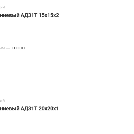
вый
ниевый АД31Т 15х15х2
 мм
—
2.0000
вый
ниевый АД31Т 20х20х1