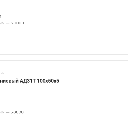
0
 мм
—
6.0000
вый
ниевый АД31Т 100х50х5
 мм
—
5.0000