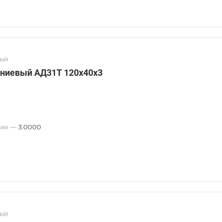
вый
ниевый АД31Т 120х40х3
 мм
—
3.0000
вый