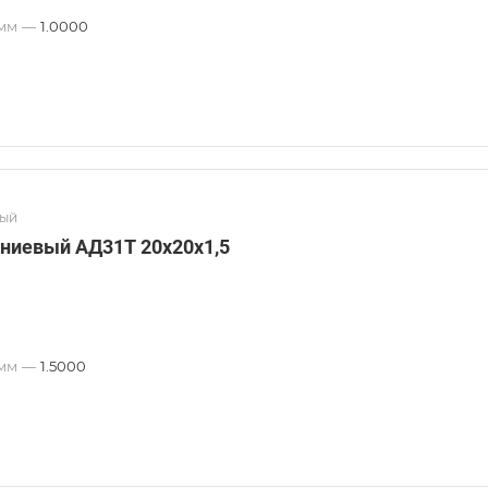
 мм
—
1.0000
вый
ниевый АД31Т 20х20х1,5
 мм
—
1.5000