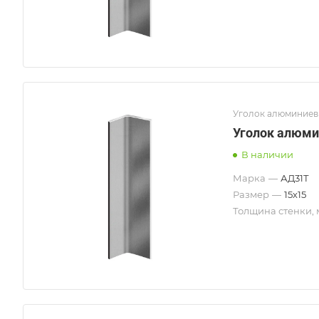
Уголок алюминие
Уголок алюми
В наличии
Марка
—
АД31Т
Размер
—
15х15
Толщина стенки,