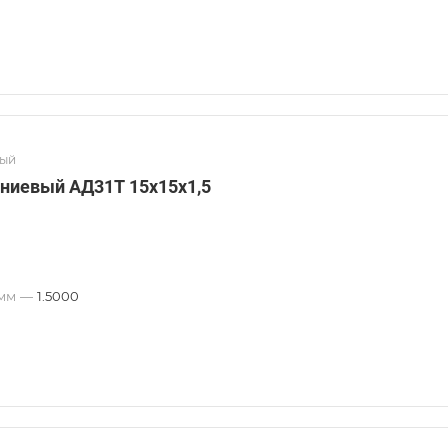
вый
ниевый АД31Т 15х15х1,5
 мм
—
1.5000