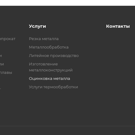
Услуги
Контакты
опрокат
Резка металла
Металлообработка
и
Литейное производство
ли
Изготовление
металлоконструкций
сплавы
Оцинковка металла
Услуги термообработки
т